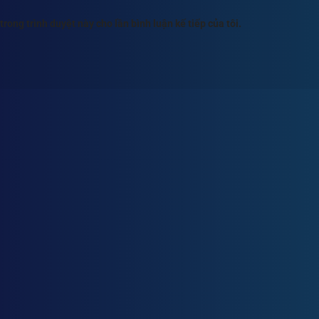
trong trình duyệt này cho lần bình luận kế tiếp của tôi.