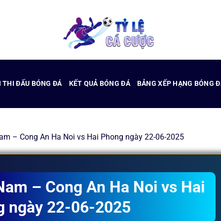
H THI ĐẤU BÓNG ĐÁ
KẾT QUẢ BÓNG ĐÁ
BẢNG XẾP HẠNG BÓNG Đ
Nam – Cong An Ha Noi vs Hai Phong ngày 22-06-2025
Nam – Cong An Ha Noi vs Hai
 ngày 22-06-2025