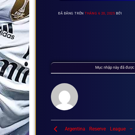
ĐÃ ĐĂNG TRÊN
THÁNG 6 20, 2025
BỞI
Mục nhập này đã được
Argentina Reserve League – 