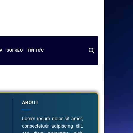
Á
SOI KÈO
TIN TỨC
ABOUT
Lorem ipsum dolor sit amet,
consectetuer adipiscing elit,