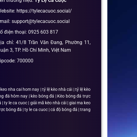
ên thương hiệu:
Tỷ Lệ Cá Cược
ebsite:
https://tylecacuoc.social/
mail:
support@tylecacuoc.social
ố điện thoại: 0925 603 817
ịa chỉ: 41/8 Trần Văn Đang, Phường 11,
uận 3, TP. Hồ Chí Minh, Việt Nam
ipcode: 700000
keo nha cai hom nay | tỷ lệ kèo nhà cái | tỷ lệ kèo
èo bóng đá hôm nay | kèo bóng đá | Kèo bóng đá trực
| ty le ca cuoc | giải mã kèo nhà cái | giai ma keo
 cược bóng đá | ty le ca cuoc | cá độ bóng đá | trang