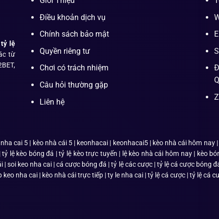
Giới Thiệu
T
Điều khoản dịch vụ
W
Chính sách bảo mật
E
,
tỷ lệ
Quyền riêng tư
S
ác từ
2BET,
Chơi có trách nhiệm
Đ
Q
Câu hỏi thường gặp
Z
Liên hệ
nha cai 5 | kèo nhà cái 5 | keonhacai | keonhacai5 | kèo nhà cái hôm nay | 
cai | tỷ lệ kèo bóng đá | tỷ lệ kèo trực tuyến | lệ kèo nhà cái hôm nay | k
| soi keo nha cai | cá cược bóng đá | tỷ lệ các cược | tỷ lệ cá cược bóng đá 
p keo nha cai | kèo nhà cái trực tiếp | ty le nha cai | tỷ lệ cá cược | tỷ lệ cá