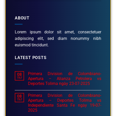
ABOUT
Lorem ipsum dolor sit amet, consectetuer
adipiscing elit, sed diam nonummy nibh
euismod tincidunt.
LATEST POSTS
Primera Division de Colombiano-
08
Th7
Apertura – Alianza Petrolera vs
Deportes Tolima ngày 23-07-2025
Primera Division de Colombiano-
08
Th7
Apertura – Deportes Tolima vs
Independiente Santa Fe ngày 19-07-
2025