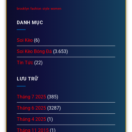
brooklyn
fashion
style
women
DANH MỤC
Soi Kèo
(6)
Soi Kèo Bóng Đá
(3.653)
Tin Tức
(22)
LƯU TRỮ
Tháng 7 2025
(385)
Tháng 6 2025
(3287)
Tháng 4 2025
(1)
Tháng 11 2015
(1)