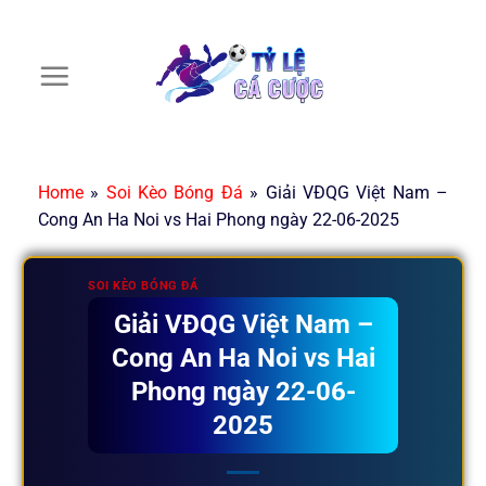
Chuyển
đến
nội
dung
Home
»
Soi Kèo Bóng Đá
»
Giải VĐQG Việt Nam –
Cong An Ha Noi vs Hai Phong ngày 22-06-2025
SOI KÈO BÓNG ĐÁ
Giải VĐQG Việt Nam –
Cong An Ha Noi vs Hai
Phong ngày 22-06-
2025