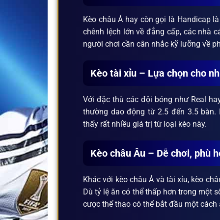
Kèo châu Á hay còn gọi là Handicap là 
chênh lệch lớn về đẳng cấp, các nhà cá
người chơi cần cân nhắc kỹ lưỡng về ph
Kèo tài xỉu – Lựa chọn cho n
Với đặc thù các đội bóng như Real hay
thường dao động từ 2.5 đến 3.5 bàn. 
thấy rất nhiều giá trị từ loại kèo này.
Kèo châu Âu – Dễ chơi, phù 
Khác với kèo châu Á và tài xỉu, kèo ch
Dù tỷ lệ ăn có thể thấp hơn trong một s
cược thể thao có thể bắt đầu một cách 