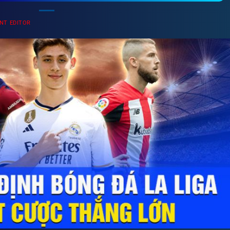
NT EDITOR