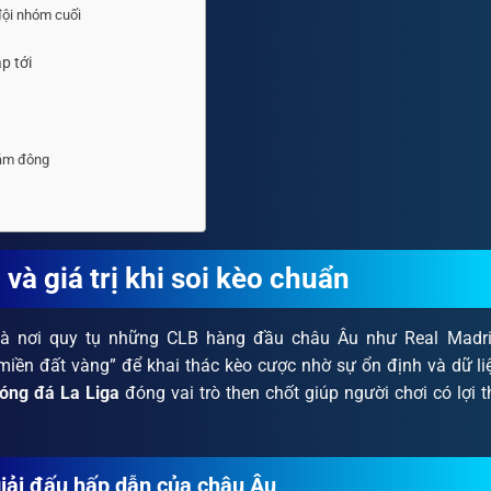
đội nhóm cuối
p tới
đám đông
và giá trị khi soi kèo chuẩn
là nơi quy tụ những CLB hàng đầu châu Âu như Real Madri
“miền đất vàng” để khai thác kèo cược nhờ sự ổn định và dữ li
bóng đá La Liga
đóng vai trò then chốt giúp người chơi có lợi t
giải đấu hấp dẫn của châu Âu