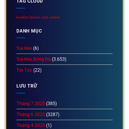
TAG CLOUD
brooklyn
fashion
style
women
DANH MỤC
Soi Kèo
(6)
Soi Kèo Bóng Đá
(3.653)
Tin Tức
(22)
LƯU TRỮ
Tháng 7 2025
(385)
Tháng 6 2025
(3287)
Tháng 4 2025
(1)