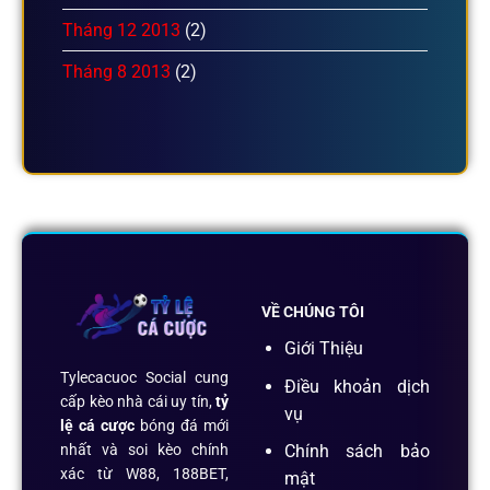
Tháng 12 2013
(2)
Tháng 8 2013
(2)
VỀ CHÚNG TÔI
Giới Thiệu
Tylecacuoc Social cung
Điều khoản dịch
cấp kèo nhà cái uy tín,
tỷ
vụ
lệ cá cược
bóng đá mới
Chính sách bảo
nhất và soi kèo chính
xác từ W88, 188BET,
mật