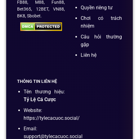
FB88, M88, Fun88,
Quyền riêng tư
Bet365, 12BET, VN88,
BK8, Sbobet.
Chơi có trách
nhiệm
Câu hỏi thường
gặp
Liên hệ
THÔNG TIN LIÊN HỆ
Tên thương hiệu:
Tỷ Lệ Cá Cược
Website:
https://tylecacuoc.social/
Email:
support@tylecacuoc.social