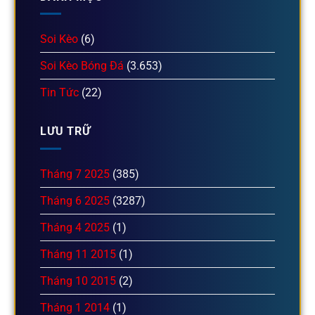
Soi Kèo
(6)
Soi Kèo Bóng Đá
(3.653)
Tin Tức
(22)
LƯU TRỮ
Tháng 7 2025
(385)
Tháng 6 2025
(3287)
Tháng 4 2025
(1)
Tháng 11 2015
(1)
Tháng 10 2015
(2)
Tháng 1 2014
(1)