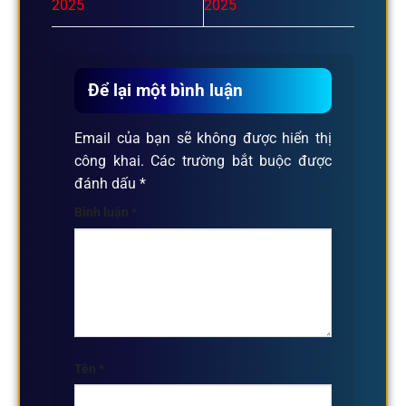
2025
2025
Để lại một bình luận
Email của bạn sẽ không được hiển thị
công khai.
Các trường bắt buộc được
đánh dấu
*
Bình luận
*
Tên
*