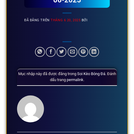
06-2025
ĐÃ ĐĂNG TRÊN
THÁNG 6 20, 2025
BỞI
Mục nhập này đã được đăng trong
Soi Kèo Bóng Đá
. Đánh
dấu trang
permalink
.