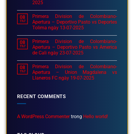
2025
Primera Division de Colombiano-
08
Th7
Apertura – Deportivo Pasto vs Deportes
Tolima ngày 13-07-2025
Primera Division de Colombiano-
08
Th7
Apertura – Deportivo Pasto vs America
de Cali ngày 23-07-2025
Primera Division de Colombiano-
08
Th7
Apertura – Union Magdalena vs
Llaneros FC ngày 19-07-2025
RECENT COMMENTS
A WordPress Commenter
trong
Hello world!