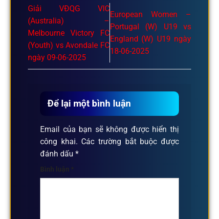
Giải VĐQG VIC
European Women –
(Australia) –
Portugal (W) U19 vs
Melbourne Victory FC
England (W) U19 ngày
(Youth) vs Avondale FC
18-06-2025
ngày 09-06-2025
Để lại một bình luận
Email của bạn sẽ không được hiển thị
công khai.
Các trường bắt buộc được
đánh dấu
*
Bình luận
*