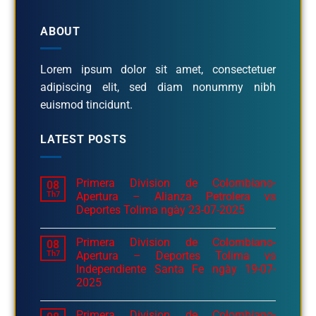
ABOUT
Lorem ipsum dolor sit amet, consectetuer
adipiscing elit, sed diam nonummy nibh
euismod tincidunt.
LATEST POSTS
Primera Division de Colombiano-
08
Th7
Apertura – Alianza Petrolera vs
Deportes Tolima ngày 23-07-2025
Primera Division de Colombiano-
08
Th7
Apertura – Deportes Tolima vs
Independiente Santa Fe ngày 19-07-
2025
Primera Division de Colombiano-