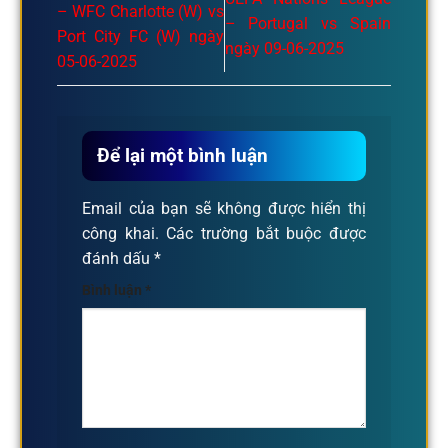
– WFC Charlotte (W) vs
– Portugal vs Spain
Port City FC (W) ngày
ngày 09-06-2025
05-06-2025
Để lại một bình luận
Email của bạn sẽ không được hiển thị
công khai.
Các trường bắt buộc được
đánh dấu
*
Bình luận
*