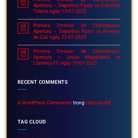
08
Th7
Apertura – Deportivo Pasto vs Deportes
Tolima ngày 13-07-2025
Primera Division de Colombiano-
08
Th7
Apertura – Deportivo Pasto vs America
de Cali ngày 23-07-2025
Primera Division de Colombiano-
08
Th7
Apertura – Union Magdalena vs
Llaneros FC ngày 19-07-2025
RECENT COMMENTS
A WordPress Commenter
trong
Hello world!
TAG CLOUD