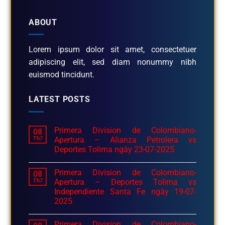
ABOUT
Lorem ipsum dolor sit amet, consectetuer
adipiscing elit, sed diam nonummy nibh
euismod tincidunt.
LATEST POSTS
Primera Division de Colombiano-
08
Th7
Apertura – Alianza Petrolera vs
Deportes Tolima ngày 23-07-2025
Primera Division de Colombiano-
08
Th7
Apertura – Deportes Tolima vs
Independiente Santa Fe ngày 19-07-
2025
Primera Division de Colombiano-