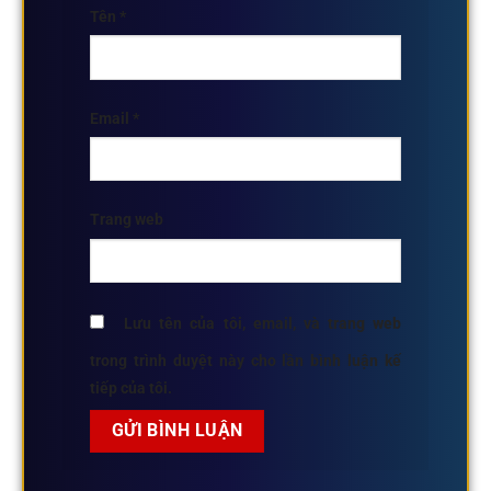
Tên
*
Email
*
Trang web
Lưu tên của tôi, email, và trang web
trong trình duyệt này cho lần bình luận kế
tiếp của tôi.