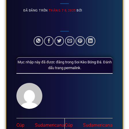
ĐÃ ĐĂNG TRÊN
THÁNG 7 8, 2025
BỞI
Mục nhập này đã được đăng trong
Soi Kèo Bóng Đá
. Đánh
dấu trang
permalink
.
Cúp Sudamericana
Cúp Sudamericana