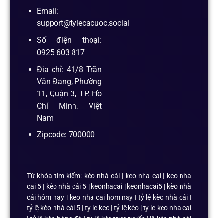
Email:
support@tylecacuoc.social
Số điện thoại:
0925 603 817
Địa chỉ: 41/8 Trần
Văn Đang, Phường
11, Quận 3, TP. Hồ
Chí Minh, Việt
Nam
Zipcode: 700000
Từ khóa tìm kiếm: kèo nhà cái | keo nha cai | keo nha
cai 5 | kèo nhà cái 5 | keonhacai | keonhacai5 | kèo nhà
cái hôm nay | keo nha cai hom nay | tỷ lệ kèo nhà cái |
tỷ lệ kèo nhà cái 5 | ty le keo | tỷ lệ kèo | ty le keo nha cai