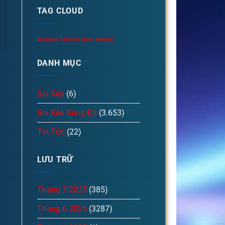
TAG CLOUD
brooklyn
fashion
style
women
DANH MỤC
Soi Kèo
(6)
Soi Kèo Bóng Đá
(3.653)
Tin Tức
(22)
LƯU TRỮ
Tháng 7 2025
(385)
Tháng 6 2025
(3287)