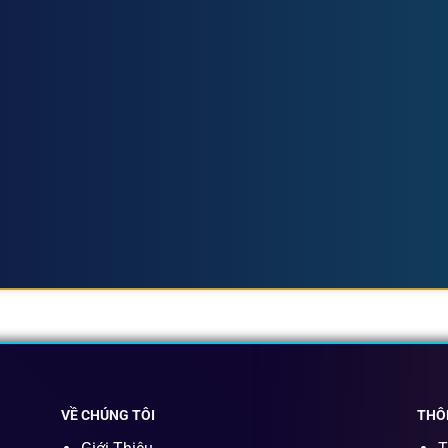
VỀ CHÚNG TÔI
THÔN