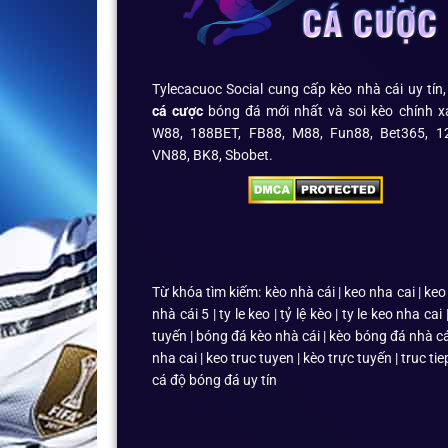
Tylecacuoc Social cung cấp kèo nhà cái uy tín
cá cược
bóng đá mới nhất và soi kèo chính x
W88, 188BET, FB88, M88, Fun88, Bet365, 1
VN88, BK8, Sbobet.
Từ khóa tìm kiếm: kèo nhà cái | keo nha cai | keo 
nhà cái 5 | ty le keo | tỷ lệ kèo | ty le keo nha 
tuyến | bóng đá kèo nhà cái | kèo bóng đá nhà cái 
nha cai | keo truc tuyen | kèo trực tuyến | truc tie
cá độ bóng đá uy tín