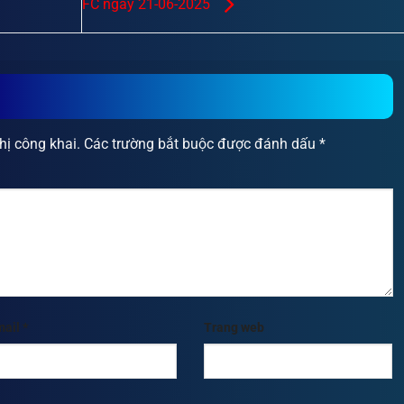
FC ngày 21-06-2025
hị công khai.
Các trường bắt buộc được đánh dấu
*
mail
*
Trang web