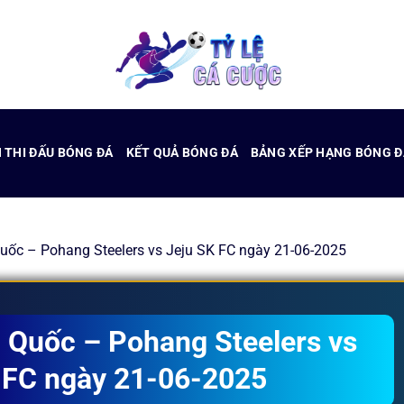
H THI ĐẤU BÓNG ĐÁ
KẾT QUẢ BÓNG ĐÁ
BẢNG XẾP HẠNG BÓNG Đ
ốc – Pohang Steelers vs Jeju SK FC ngày 21-06-2025
 Quốc – Pohang Steelers vs
 FC ngày 21-06-2025