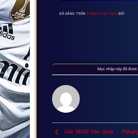
ĐÃ ĐĂNG TRÊN
THÁNG 6 20, 2025
BỞI
Mục nhập này đã được
Giải VĐQG Hàn Quốc – Pohang 