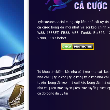
Tylecacuoc Social cung cấp kèo nhà cái uy tín
cá cược
bóng đá mới nhất và soi kèo chính x
W88, 188BET, FB88, M88, Fun88, Bet365, 1
VN88, BK8, Sbobet.
Từ khóa tìm kiếm: kèo nhà cái | keo nha cai | keo 
nhà cái 5 | ty le keo | tỷ lệ kèo | ty le keo nha 
tuyến | bóng đá kèo nhà cái | kèo bóng đá nhà cái 
nha cai | keo truc tuyen | kèo trực tuyến | truc tie
cá độ bóng đá uy tín