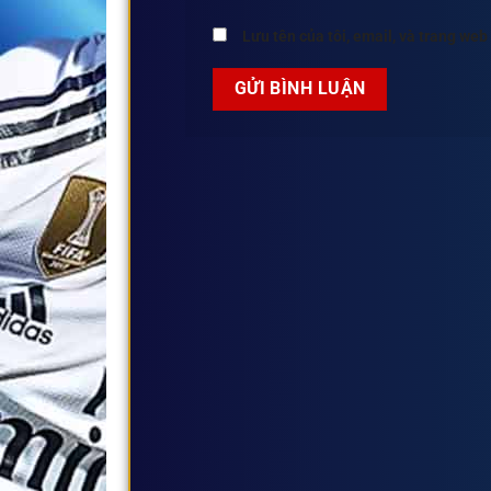
Lưu tên của tôi, email, và trang web 