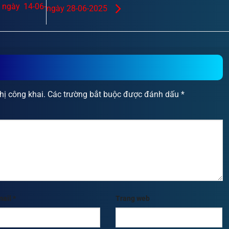
 ngày 14-06-
ngày 28-06-2025
hị công khai.
Các trường bắt buộc được đánh dấu
*
mail
*
Trang web