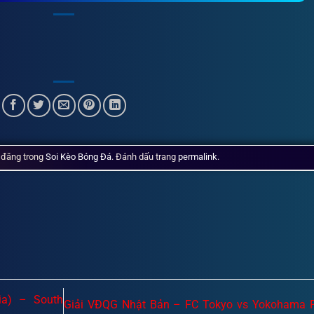
 đăng trong
Soi Kèo Bóng Đá
. Đánh dấu trang
permalink
.
ia) – South
Giải VĐQG Nhật Bản – FC Tokyo vs Yokohama 