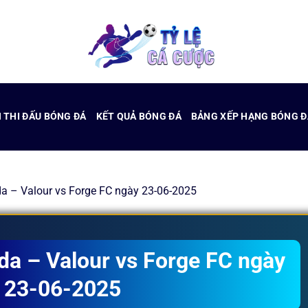
H THI ĐẤU BÓNG ĐÁ
KẾT QUẢ BÓNG ĐÁ
BẢNG XẾP HẠNG BÓNG Đ
a – Valour vs Forge FC ngày 23-06-2025
a – Valour vs Forge FC ngày
23-06-2025