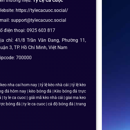
ên thương hiệu:
Tỷ Lệ Cá Cược
ebsite:
https://tylecacuoc.social/
mail:
support@tylecacuoc.social
ố điện thoại: 0925 603 817
ịa chỉ: 41/8 Trần Văn Đang, Phường 11,
uận 3, TP. Hồ Chí Minh, Việt Nam
ipcode: 700000
keo nha cai hom nay | tỷ lệ kèo nhà cái | tỷ lệ kèo
èo bóng đá hôm nay | kèo bóng đá | Kèo bóng đá trực
| ty le ca cuoc | giải mã kèo nhà cái | giai ma keo
 cược bóng đá | ty le ca cuoc | cá độ bóng đá | trang