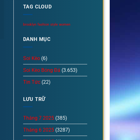
TAG CLOUD
brooklyn
fashion
style
women
DANH MỤC
Soi Kèo
(6)
Soi Kèo Bóng Đá
(3.653)
Tin Tức
(22)
LƯU TRỮ
Tháng 7 2025
(385)
Tháng 6 2025
(3287)