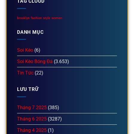
TAG CLOUD
brooklyn
fashion
style
women
DANH MỤC
Soi Kèo
(6)
Soi Kèo Bóng Đá
(3.653)
Tin Tức
(22)
LƯU TRỮ
Tháng 7 2025
(385)
Tháng 6 2025
(3287)
Tháng 4 2025
(1)