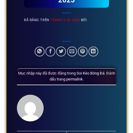
2025
ĐÃ ĐĂNG TRÊN
THÁNG 6 20, 2025
BỞI
Mục nhập này đã được đăng trong
Soi Kèo Bóng Đá
. Đánh
dấu trang
permalink
.