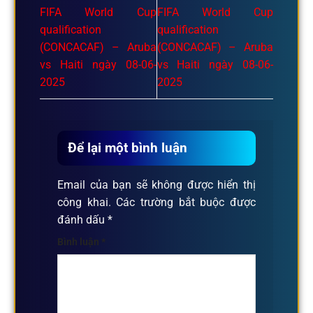
FIFA World Cup
FIFA World Cup
qualification
qualification
(CONCACAF) – Aruba
(CONCACAF) – Aruba
vs Haiti ngày 08-06-
vs Haiti ngày 08-06-
2025
2025
Để lại một bình luận
Email của bạn sẽ không được hiển thị
công khai.
Các trường bắt buộc được
đánh dấu
*
Bình luận
*