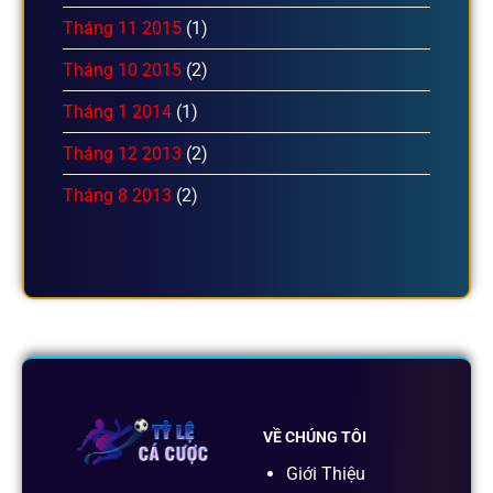
Tháng 11 2015
(1)
Tháng 10 2015
(2)
Tháng 1 2014
(1)
Tháng 12 2013
(2)
Tháng 8 2013
(2)
VỀ CHÚNG TÔI
Giới Thiệu