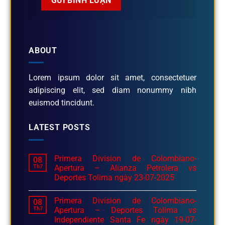
ABOUT
Lorem ipsum dolor sit amet, consectetuer
adipiscing elit, sed diam nonummy nibh
euismod tincidunt.
LATEST POSTS
Primera Division de Colombiano-
08
Th7
Apertura – Alianza Petrolera vs
Deportes Tolima ngày 23-07-2025
Primera Division de Colombiano-
08
Th7
Apertura – Deportes Tolima vs
Independiente Santa Fe ngày 19-07-