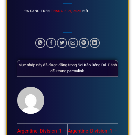
ĐÃ ĐĂNG TRÊN
THÁNG 6 29, 2025
BỞI
Mục nhập này đã được đăng trong
Soi Kèo Bóng Đá
. Đánh
dấu trang
permalink
.
Argentine Division 1 –
Argentine Division 1 –