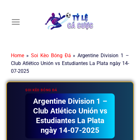
Chuyển
đến
nội
dung
Home
»
Soi Kèo Bóng Đá
»
Argentine Division 1 –
Club Atlético Unión vs Estudiantes La Plata ngày 14-
07-2025
SOI KÈO BÓNG ĐÁ
Argentine Division 1 –
Club Atlético Unión vs
Estudiantes La Plata
ngày 14-07-2025