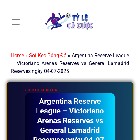
Chuyển
đến
nội
dung
Home
»
Soi Kèo Bóng Đá
»
Argentina Reserve League
– Victoriano Arenas Reserves vs General Lamadrid
Reserves ngày 04-07-2025
SOI KÈO BÓNG ĐÁ
Argentina Reserve
League – Victoriano
Arenas Reserves vs
General Lamadrid