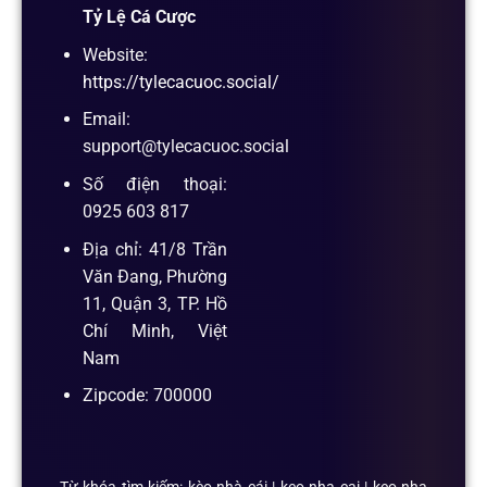
Tỷ Lệ Cá Cược
Website:
https://tylecacuoc.social/
Email:
support@tylecacuoc.social
Số điện thoại:
0925 603 817
Địa chỉ: 41/8 Trần
Văn Đang, Phường
11, Quận 3, TP. Hồ
Chí Minh, Việt
Nam
Zipcode: 700000