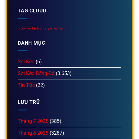
TAG CLOUD
brooklyn
fashion
style
women
DANH MỤC
Soi Kèo
(6)
Soi Kèo Bóng Đá
(3.653)
Tin Tức
(22)
LƯU TRỮ
Tháng 7 2025
(385)
Tháng 6 2025
(3287)