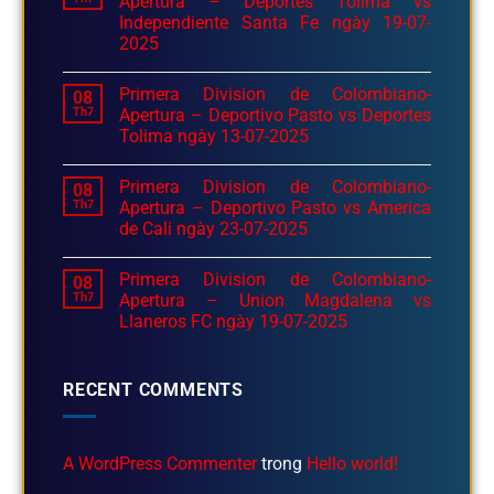
Apertura – Deportes Tolima vs
Independiente Santa Fe ngày 19-07-
2025
Primera Division de Colombiano-
08
Th7
Apertura – Deportivo Pasto vs Deportes
Tolima ngày 13-07-2025
Primera Division de Colombiano-
08
Th7
Apertura – Deportivo Pasto vs America
de Cali ngày 23-07-2025
Primera Division de Colombiano-
08
Th7
Apertura – Union Magdalena vs
Llaneros FC ngày 19-07-2025
RECENT COMMENTS
A WordPress Commenter
trong
Hello world!