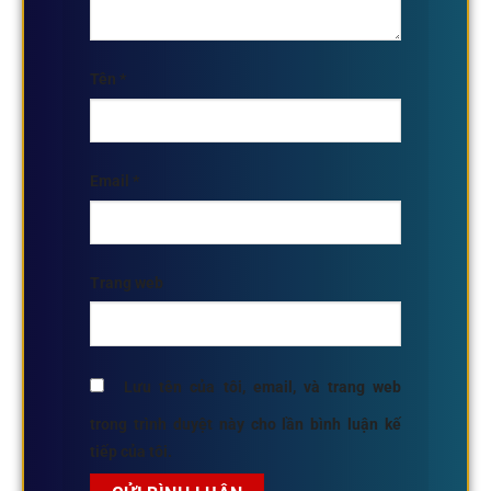
Tên
*
Email
*
Trang web
Lưu tên của tôi, email, và trang web
trong trình duyệt này cho lần bình luận kế
tiếp của tôi.