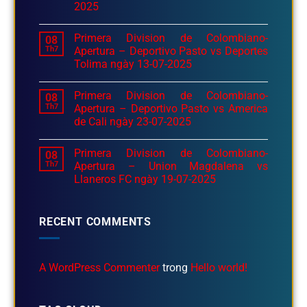
2025
Primera Division de Colombiano-
08
Th7
Apertura – Deportivo Pasto vs Deportes
Tolima ngày 13-07-2025
Primera Division de Colombiano-
08
Th7
Apertura – Deportivo Pasto vs America
de Cali ngày 23-07-2025
Primera Division de Colombiano-
08
Th7
Apertura – Union Magdalena vs
Llaneros FC ngày 19-07-2025
RECENT COMMENTS
A WordPress Commenter
trong
Hello world!