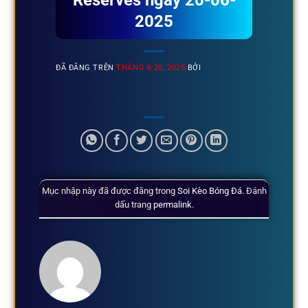
Reserves ngày 20-06-
2025
ĐÃ ĐĂNG TRÊN
THÁNG 6 20, 2025
BỞI
Mục nhập này đã được đăng trong
Soi Kèo Bóng Đá
. Đánh
dấu trang
permalink
.