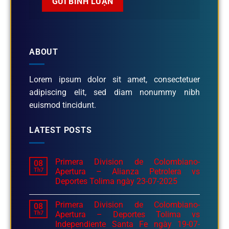
ABOUT
Lorem ipsum dolor sit amet, consectetuer
adipiscing elit, sed diam nonummy nibh
euismod tincidunt.
LATEST POSTS
Primera Division de Colombiano-
08
Th7
Apertura – Alianza Petrolera vs
Deportes Tolima ngày 23-07-2025
Primera Division de Colombiano-
08
Th7
Apertura – Deportes Tolima vs
Independiente Santa Fe ngày 19-07-