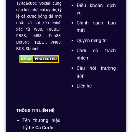
Tylecacuoc Social cung
Điều khoản dịch
cấp kèo nhà cái uy tín,
tỷ
vụ
lệ cá cược
bóng đá mới
Chính sách bảo
nhất và soi kèo chính
xác từ W88, 188BET,
mật
FB88, M88, Fun88,
Quyền riêng tư
Bet365, 12BET, VN88,
BK8, Sbobet.
Chơi có trách
nhiệm
Câu hỏi thường
gặp
Liên hệ
THÔNG TIN LIÊN HỆ
Tên thương hiệu:
Tỷ Lệ Cá Cược