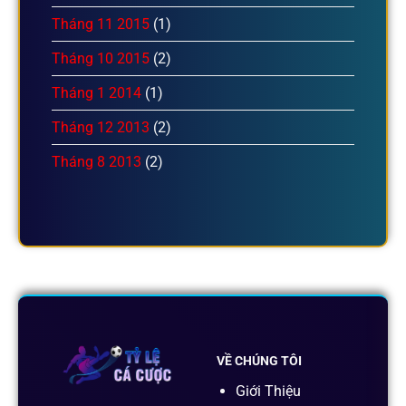
Tháng 11 2015
(1)
Tháng 10 2015
(2)
Tháng 1 2014
(1)
Tháng 12 2013
(2)
Tháng 8 2013
(2)
VỀ CHÚNG TÔI
Giới Thiệu