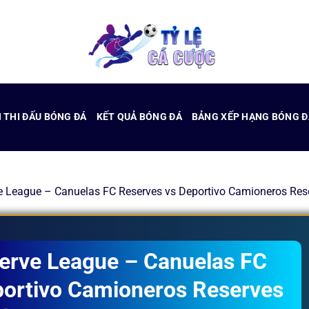
H THI ĐẤU BÓNG ĐÁ
KẾT QUẢ BÓNG ĐÁ
BẢNG XẾP HẠNG BÓNG Đ
e League – Canuelas FC Reserves vs Deportivo Camioneros Res
erve League – Canuelas FC
portivo Camioneros Reserves