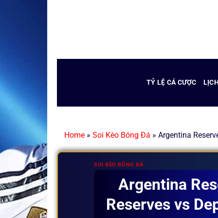
Chuyển
đến
nội
dung
TỶ LỆ CÁ CƯỢC
LỊC
Home
»
Soi Kèo Bóng Đá
»
Argentina Reserv
SOI KÈO BÓNG ĐÁ
Argentina Res
Reserves vs De