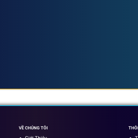
VỀ CHÚNG TÔI
THÔN