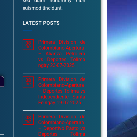
sed diam nonummy nibh
euismod tincidunt.
LATEST POSTS
Primera Division de
08
Th7
Colombiano-Apertura
– Alianza Petrolera
vs Deportes Tolima
ngày 23-07-2025
Primera Division de
08
Th7
Colombiano-Apertura
– Deportes Tolima vs
Independiente Santa
Fe ngày 19-07-2025
Primera Division de
08
Th7
Colombiano-Apertura
– Deportivo Pasto vs
Deportes Tolima