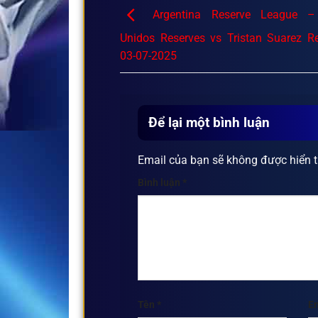
Argentina Reserve League – 
Unidos Reserves vs Tristan Suarez R
03-07-2025
Để lại một bình luận
Email của bạn sẽ không được hiển t
Bình luận
*
Tên
*
E