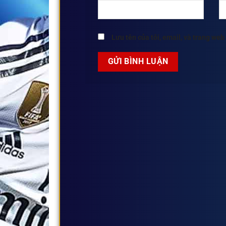
Lưu tên của tôi, email, và trang web 