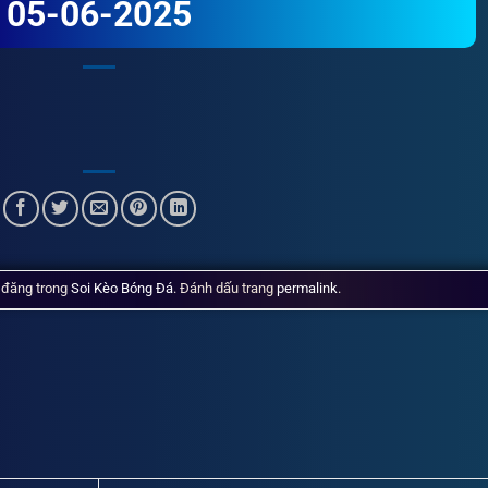
05-06-2025
 đăng trong
Soi Kèo Bóng Đá
. Đánh dấu trang
permalink
.