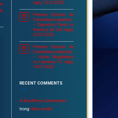
ngày 13-07-2025
wn
6-
Primera Division de
08
Th7
Colombiano-Apertura
– Deportivo Pasto vs
America de Cali ngày
23-07-2025
Primera Division de
08
Th7
Colombiano-Apertura
– Union Magdalena
vs Llaneros FC ngày
19-07-2025
RECENT COMMENTS
A WordPress Commenter
trong
Hello world!