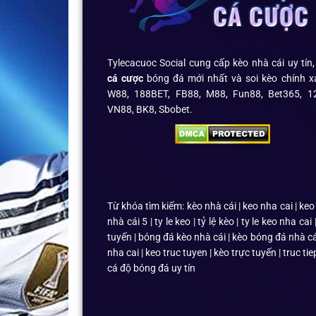
Tylecacuoc Social cung cấp kèo nhà cái uy tín
cá cược
bóng đá mới nhất và soi kèo chính x
W88, 188BET, FB88, M88, Fun88, Bet365, 1
VN88, BK8, Sbobet.
Từ khóa tìm kiếm: kèo nhà cái | keo nha cai | keo 
nhà cái 5 | ty le keo | tỷ lệ kèo | ty le keo nha 
tuyến | bóng đá kèo nhà cái | kèo bóng đá nhà cái 
nha cai | keo truc tuyen | kèo trực tuyến | truc tie
cá độ bóng đá uy tín