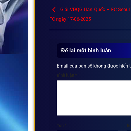
Giải VĐQG Hàn Quốc – FC Seoul
FC ngày 17-06-2025
Để lại một bình luận
Email của bạn sẽ không được hiển t
Bình luận
*
Tên
*
E