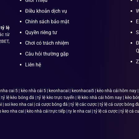
Giới Thiệu
T
Điều khoản dịch vụ
W
Chính sách bảo mật
E
,
tỷ lệ
Quyền riêng tư
S
ác từ
2BET,
Chơi có trách nhiệm
Đ
Q
Câu hỏi thường gặp
Z
Liên hệ
nha cai 5 | kèo nhà cái 5 | keonhacai | keonhacai5 | kèo nhà cái hôm nay | 
cai | tỷ lệ kèo bóng đá | tỷ lệ kèo trực tuyến | lệ kèo nhà cái hôm nay | k
| soi keo nha cai | cá cược bóng đá | tỷ lệ các cược | tỷ lệ cá cược bóng đá 
p keo nha cai | kèo nhà cái trực tiếp | ty le nha cai | tỷ lệ cá cược | tỷ lệ cá