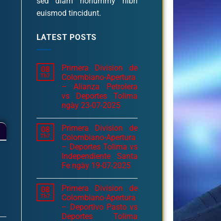
sed diam nonummy nibh
euismod tincidunt.
LATEST POSTS
Primera Division de
08
Th7
Colombiano-Apertura
– Alianza Petrolera
vs Deportes Tolima
ngày 23-07-2025
Primera Division de
08
Th7
Colombiano-Apertura
– Deportes Tolima vs
Independiente Santa
Fe ngày 19-07-2025
Primera Division de
08
Th7
Colombiano-Apertura
– Deportivo Pasto vs
Deportes Tolima