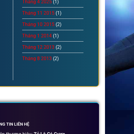
Tháng 4 2025
(1)
Tháng 11 2015
(1)
Tháng 10 2015
(2)
Tháng 1 2014
(1)
Tháng 12 2013
(2)
Tháng 8 2013
(2)
G TIN LIÊN HỆ