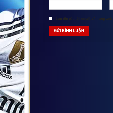
Lưu tên của tôi, email, và trang web 