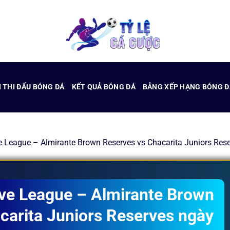
H THI ĐẤU BÓNG ĐÁ
KẾT QUẢ BÓNG ĐÁ
BẢNG XẾP HẠNG BÓNG Đ
e League – Almirante Brown Reserves vs Chacarita Juniors Res
ve League – Almirante Brown
carita Juniors Reserves ngày